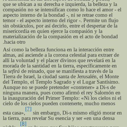
que se ubican a su derecha e izquierda, la belleza y la
compasión no se intensifican como lo hace el amor - el
aspecto interno de la bondad -, ni se retrae como el
temor - el aspecto interno del rigor -. Permite un flujo
sin obstáculos, por así decirlo, entre el despertar de la
misericordia en quien ejerce la compasión y la
materialización de la compasión en el acto de bondad
hacia otro.
Así como la belleza funciona en la interacción entre
almas, así asciende a la corona celestial para extraer de
allí la voluntad y el placer divinos que revelará en la
morada de la santidad en la tierra, específicamente en
la
sefirá
de reinado, que se manifiesta a través de la
Tierra de Israel, la ciudad santa de Jerusalén, el Monte
del Templo, el Templo Sagrado y el Lugar Santísimo.
Aunque no se puede pretender «contener» a Di-s de
ninguna manera, pues como afirmó el rey Salomón en
la inauguración del Primer Templo: «Ni los cielos ni el
cielo de los cielos pueden contenerte, mucho menos
[7]
esta casa»,
sin embargo, Di-s mismo eligió morar en
la tierra, para revelar Su esencia y ser «en una densa
[8]