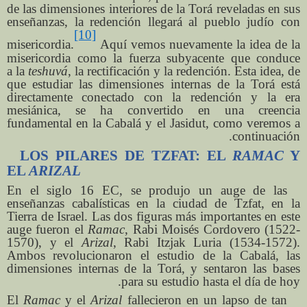
de las dimensiones interiores de la Torá reveladas en sus
enseñanzas, la redención llegará al pueblo judío con
[10]
misericordia.
Aquí vemos nuevamente la idea de la
misericordia como la fuerza subyacente que conduce
a la
teshuvá
, la rectificación y la redención. Esta idea, de
que estudiar las dimensiones internas de la Torá está
directamente conectado con la redención y la era
mesiánica, se ha convertido en una creencia
fundamental en la Cabalá y el Jasidut, como veremos a
continuación.
LOS PILARES DE TZFAT: EL
RAMAC
Y
EL
ARIZAL
En el siglo 16 EC, se produjo un auge de las
enseñanzas cabalísticas en la ciudad de Tzfat, en la
Tierra de Israel. Las dos figuras más importantes en este
auge fueron el
Ramac
, Rabi Moisés Cordovero (1522-
1570), y el
Arizal
, Rabi Itzjak Luria (1534-1572).
Ambos revolucionaron el estudio de la Cabalá, las
dimensiones internas de la Torá, y sentaron las bases
para su estudio hasta el día de hoy.
El
Ramac
y el
Arizal
fallecieron en un lapso de tan