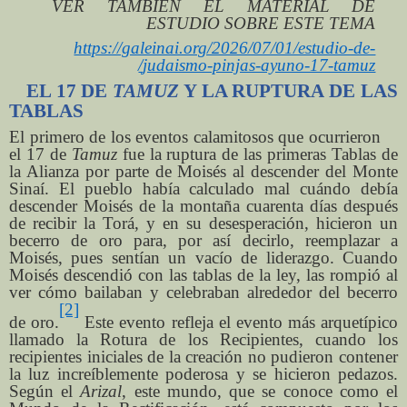
VER TAMBIÉN EL MATERIAL DE
ESTUDIO SOBRE ESTE TEMA
https://galeinai.org/2026/07/01/estudio-de-
judaismo-pinjas-ayuno-17-tamuz/
EL 17 DE
TAMUZ
Y LA RUPTURA DE LAS
TABLAS
El primero de los eventos calamitosos que ocurrieron
el 17 de
Tamuz
fue la ruptura de las primeras Tablas de
la Alianza por parte de Moisés al descender del Monte
Sinaí. El pueblo había calculado mal cuándo debía
descender Moisés de la montaña cuarenta días después
de recibir la Torá, y en su desesperación, hicieron un
becerro de oro para, por así decirlo, reemplazar a
Moisés, pues sentían un vacío de liderazgo. Cuando
Moisés descendió con las tablas de la ley, las rompió al
ver cómo bailaban y celebraban alrededor del becerro
[2]
de oro.
Este evento refleja el evento más arquetípico
llamado la Rotura de los Recipientes, cuando los
recipientes iniciales de la creación no pudieron contener
la luz increíblemente poderosa y se hicieron pedazos.
Según el
Arizal
, este mundo, que se conoce como el