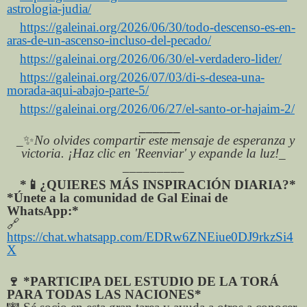
astrologia-judia/
https://galeinai.org/2026/06/30/todo-descenso-es-en-
aras-de-un-ascenso-incluso-del-pecado/
https://galeinai.org/2026/06/30/el-verdadero-lider/
https://galeinai.org/2026/07/03/di-s-desea-una-
morada-aqui-abajo-parte-5/
https://galeinai.org/2026/06/27/el-santo-or-hajaim-2/
______
_
✨
No olvides compartir este mensaje de esperanza y
victoria. ¡Haz clic en 'Reenviar' y expande la luz!_
_________
*
📱
¿QUIERES MÁS INSPIRACIÓN DIARIA?*
*Únete a la comunidad de Gal Einai de
WhatsApp:*
🔗
https://chat.whatsapp.com/EDRw6ZNEiue0DJ9rkzSi4
X
🍷
*PARTICIPA DEL ESTUDIO DE LA TORÁ
PARA TODAS LAS NACIONES*