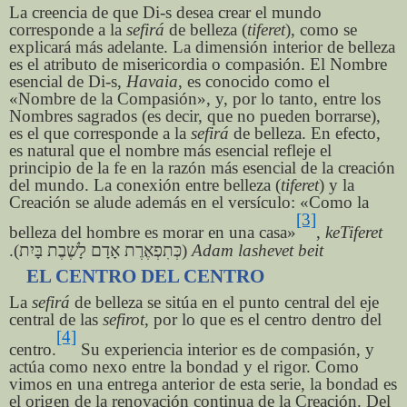
La creencia de que Di-s desea crear el mundo
corresponde a la
sefirá
de belleza (
tiferet
), como se
explicará más adelante. La dimensión interior de belleza
es el atributo de misericordia o compasión. El Nombre
esencial de Di-s,
Havaia
, es conocido como el
«Nombre de la Compasión», y, por lo tanto, entre los
Nombres sagrados (es decir, que no pueden borrarse),
es el que corresponde a la
sefirá
de belleza. En efecto,
es natural que el nombre más esencial refleje el
principio de la fe en la razón más esencial de la creación
del mundo. La conexión entre belleza (
tiferet
) y la
Creación se alude además en el versículo: «Como la
[3]
belleza del hombre es morar en una casa»
,
keTiferet
).
כְּתִפְאֶרֶת אָדָם לָשֶׁבֶת בָּיִת
(
Adam lashevet beit
EL CENTRO DEL CENTRO
La
sefirá
de belleza se sitúa en el punto central del eje
central de las
sefirot
, por lo que es el centro dentro del
[4]
centro.
Su experiencia interior es de compasión, y
actúa como nexo entre la bondad y el rigor. Como
vimos en una entrega anterior de esta serie, la bondad es
el origen de la renovación continua de la Creación. Del