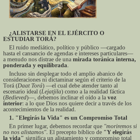
¿ALISTARSE EN EL EJÉRCITO O
ESTUDIAR TORÁ?
El ruido mediático, político y público —cargado
hasta el cansancio de agendas e intereses particulares—
a menudo nos distrae de una
mirada toránica interna,
ponderada y equilibrada
.
Incluso sin desplegar todo el amplio abanico de
consideraciones ni dictaminar según el criterio de la
Torá (
Daat Torá
) —el cual debe atender tanto al
escenario ideal (
Lejatjila
) como a la realidad fáctica
(
Bedieved
)—, debemos inclinar el oído a la
voz
interior
: a lo que Dios nos quiere decir a través de los
acontecimientos de la realidad.
1. "Elegirás la Vida" es un Compromiso Total
En primer lugar, debemos recordar que
"moriremos si
no nos alistamos"
. El precepto bíblico de
"Y elegirás
la vida"
significa un alistamiento y compromiso total