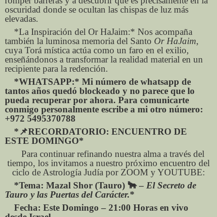
romper barreras y a descubrir que es precisamente en la
oscuridad donde se ocultan las chispas de luz más
elevadas.
*La Inspiración del Or HaJaim:* Nos acompaña
también la luminosa memoria del Santo
Or HaJaim
,
cuya Torá mística actúa como un faro en el exilio,
enseñándonos a transformar la realidad material en un
recipiente para la redención.
*WHATSAPP:* Mi número de whatsapp de
tantos años quedó blockeado y no parece que lo
pueda recuperar por ahora. Para comunicarte
conmigo personalmente escribe a mi otro número:
+972 5495370788
*
📌
RECORDATORIO: ENCUENTRO DE
ESTE DOMINGO*
Para continuar refinando nuestra alma a través del
tiempo, los invitamos a nuestro próximo encuentro del
ciclo de Astrología Judía por ZOOM y YOUTUBE:
*Tema: Mazal Shor (Tauro)
🐂
–
El Secreto de
Tauro y las Puertas del Carácter.
*
Fecha: Este Domingo – 21:00 Horas en vivo
desde Israel.