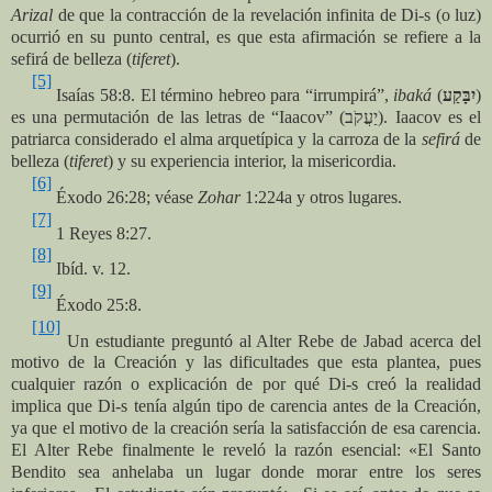
Arizal
de que la contracción de la revelación infinita de Di-s (o luz)
ocurrió en su punto central, es que esta afirmación se refiere a la
sefirá de belleza (
tiferet
).
[5]
Isaías 58:8. El término hebreo para “irrumpirá”,
ibaká
(
יִבָּקַע
)
es una permutación de las letras de “Iaacov” (
יַעֲקֹב
). Iaacov es el
patriarca considerado el alma arquetípica y la carroza de la
sefirá
de
belleza (
tiferet
) y su experiencia interior, la misericordia.
[6]
Éxodo 26:28; véase
Zohar
1:224a y otros lugares.
[7]
1 Reyes 8:27.
[8]
Ibíd. v. 12.
[9]
Éxodo 25:8.
[10]
Un estudiante preguntó al Alter Rebe de Jabad acerca del
motivo de la Creación y las dificultades que esta plantea, pues
cualquier razón o explicación de por qué Di-s creó la realidad
implica que Di-s tenía algún tipo de carencia antes de la Creación,
ya que el motivo de la creación sería la satisfacción de esa carencia.
El Alter Rebe finalmente le reveló la razón esencial: «El Santo
Bendito sea anhelaba un lugar donde morar entre los seres