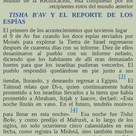
Mundo de la Rectificación, está compuesto por los
recipientes rotos del mundo anterior.
TISHA B'AV
Y EL REPORTE DE LOS
ESPÍAS
El primero de los acontecimientos que tuvieron lugar
el 9 de Av fue cuando los doce espías enviados por
Moisés para explorar la Tierra de Israel regresaron
después de cuarenta días con su informe. Diez de ellos
desanimaron al pueblo con un informe nefasto,
diciendo que los habitantes de allí eran demasiado
fuertes para que los israelitas pudieran vencerlos. El
pueblo respondió quedándose en pie junto a sus
[3]
tiendas, llorando, y deseando regresar a Egipto.
El
Talmud relata que Di-s, quien continuamente había
prometido a los israelitas llevarlos a la tierra que había
prometido a Abraham, Itzjak y Iaacov, declaró: «Esta
noche lloráis en vano. En el futuro, tendréis motivos
[4]
para llorar en esta noche».
Esa noche fue
Tishá
BeAv
, y como predijo el
Midrash
, a lo largo de los
siglos, no solo ocurrieron cinco calamidades en esta
fecha, como registra la Mishná, sino también muchos