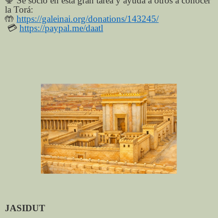
🕎
Sé socio en esta gran tarea y ayuda a otros a conocer
la Torá:
🤲
https://galeinai.org/donations/143245/
💳
https://paypal.me/daatl
JASIDUT