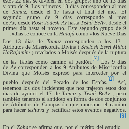
estos 22 días se dividen en dos grupos: uno de 13 días
y otro de 9. Los primeros 13 días corresponden al mes
de
Tamuz
, desde el 17 hasta el final del mes. El
segundo grupo de 9 días corresponde al mes
de
Av,
desde
Rosh Jodesh Av
hasta
Tishá BeAv
, desde el
primer día hasta el noveno. Este segundo grupo de 9
días se conoce en la
Halajá
como «los Nueve Días».
Los 13 días de
Tamuz
corresponden a los 13
Atributos de Misericordia Divina (
Shelosh Esrei Midot
HaRajamim
) revelados a Moisés después de la ruptura
[7]
de las Tablas como camino al perdón.
Los 9 días
de
Av
corresponden a los 9 Atributos de Misericordia
Divina que Moisés expresó para interceder por el
[8]
pueblo después del Pecado de los Espías.
Así,
tenemos los dos incidentes que nos trajeron estos dos
días de ayuno: el 17 de
Tamuz
y
Tishá
BeAv
; pero
también tenemos el antídoto en forma de dos conjuntos
de Atributos de Compasión que muestran el camino
para hacer
teshuvá
y rectificar estos eventos negativos.
[9]
En el
Zohar
se afirma que, por el mérito del estudio