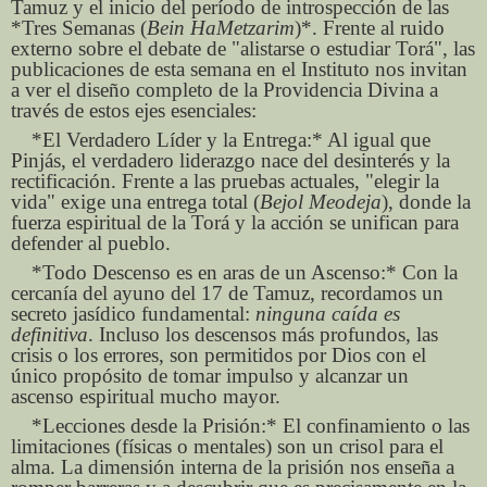
Tamuz y el inicio del período de introspección de las
*Tres Semanas (
Bein HaMetzarim
)*. Frente al ruido
externo sobre el debate de "alistarse o estudiar Torá", las
publicaciones de esta semana en el Instituto nos invitan
a ver el diseño completo de la Providencia Divina a
través de estos ejes esenciales:
*El Verdadero Líder y la Entrega:* Al igual que
Pinjás, el verdadero liderazgo nace del desinterés y la
rectificación. Frente a las pruebas actuales, "elegir la
vida" exige una entrega total (
Bejol Meodeja
), donde la
fuerza espiritual de la Torá y la acción se unifican para
defender al pueblo.
*Todo Descenso es en aras de un Ascenso:* Con la
cercanía del ayuno del 17 de Tamuz, recordamos un
secreto jasídico fundamental:
ninguna caída es
definitiva
. Incluso los descensos más profundos, las
crisis o los errores, son permitidos por Dios con el
único propósito de tomar impulso y alcanzar un
ascenso espiritual mucho mayor.
*Lecciones desde la Prisión:* El confinamiento o las
limitaciones (físicas o mentales) son un crisol para el
alma. La dimensión interna de la prisión nos enseña a