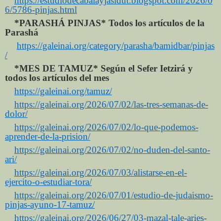
https://estudiodecabalayjasidut.blogspot.com/2026/0
6/5786-pinjas.html
*PARASHÁ PINJAS* Todos los artículos de la
Parashá
https://galeinai.org/category/parasha/bamidbar/pinjas
/
*MES DE TAMUZ* Según el Sefer Ietzirá y
todos los artículos del mes
https://galeinai.org/tamuz/
https://galeinai.org/2026/07/02/las-tres-semanas-de-
dolor/
https://galeinai.org/2026/07/02/lo-que-podemos-
aprender-de-la-prision/
https://galeinai.org/2026/07/02/no-duden-del-santo-
ari/
https://galeinai.org/2026/07/03/alistarse-en-el-
ejercito-o-estudiar-tora/
https://galeinai.org/2026/07/01/estudio-de-judaismo-
pinjas-ayuno-17-tamuz/
https://galeinai.org/2026/06/27/03-mazal-tale-aries-