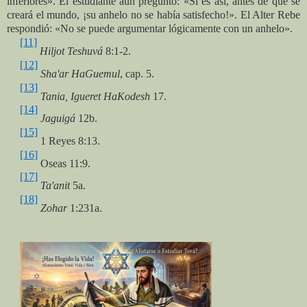
inferiores». El estudiante aún preguntó: «Si es así, antes de que se
creará el mundo, ¡su anhelo no se había satisfecho!». El Alter Rebe
respondió: «No se puede argumentar lógicamente con un anhelo».
[11]
Hiljot Teshuvá
8:1-2.
[12]
Sha'ar HaGuemul
, cap. 5.
[13]
Tania, Igueret HaKodesh
17.
[14]
Jaguigá
12b.
[15]
1 Reyes 8:13.
[16]
Oseas 11:9.
[17]
Ta'anit
5a.
[18]
Zohar
1:231a.