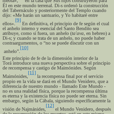
niebla»,
en la casa que Sus hijos construyeron para
Él en este mundo terrenal. Di-s ordenó la construcción
del Tabernáculo y posteriormente del Templo cuando
dijo: «Me harán un santuario, y Yo habitaré entre
[9]
ellos».
En definitiva, el principio de fe según el cual
el anhelo interno y esencial del Santo Bendito sea
atribuye, como si fuera, un anhelo (
ta'ava
, en hebreo) a
Di-s; y cuando se trata de un anhelo, no puede haber
contraargumentos, o “no se puede discutir con un
[10]
anhelo”.
Este principio de fe de la dimensión interior de la
Torá introduce una nueva perspectiva sobre el principio
de recompensa y castigo de Maimónides. Según
[11]
Maimónides,
la recompensa final por el servicio
propio en la vida se dará en el Mundo Venidero, que a
diferencia de nuestro mundo - llamado Este Mundo -
no es una realidad física, porque la recompensa última
es eterna y la existencia física no puede ser eterna. Sin
embargo, según la Cábala, siguiendo específicamente la
[12]
visión de Najmánides,
el Mundo Venidero, después
de la resurrección de los muertos, está en este mismo