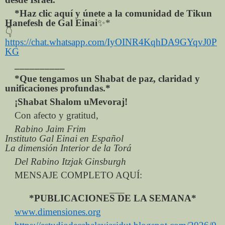
*Haz clic aquí y únete a la comunidad de Tikun
Hanefesh de Gal Einai
✨
*
👇
https://chat.whatsapp.com/IyOINR4KqhDA9GYqvJ0P
KG
__________
*Que tengamos un Shabat de paz, claridad y
unificaciones profundas.*
¡Shabat Shalom uMevoraj!
Con afecto y gratitud,
Rabino Jaim Frim
Instituto Gal Einai en Español
La dimensión Interior de la Torá
Del Rabino Itzjak Ginsburgh
MENSAJE COMPLETO AQUÍ:
___
*PUBLICACIONES DE LA SEMANA*
www.dimensiones.org