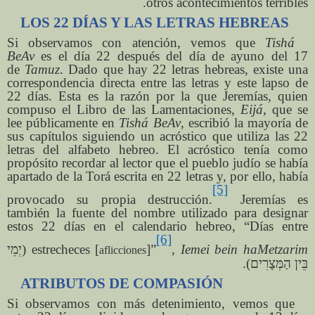
otros acontecimientos terribles.
LOS 22 DÍAS Y LAS LETRAS HEBREAS
Si observamos con atención, vemos que
Tishá
BeAv
es el día 22 después del día de ayuno del 17
de
Tamuz
. Dado que hay 22 letras hebreas, existe una
correspondencia directa entre las letras y este lapso de
22 días. Esta es la razón por la que Jeremías, quien
compuso el Libro de las Lamentaciones,
Eijá
, que se
lee públicamente en
Tishá BeAv
, escribió la mayoría de
sus capítulos siguiendo un acróstico que utiliza las 22
letras del alfabeto hebreo. El acróstico tenía como
propósito recordar al lector que el pueblo judío se había
apartado de la Torá escrita en 22 letras y, por ello, había
[5]
provocado su propia destrucción.
Jeremías es
también la fuente del nombre utilizado para designar
estos 22 días en el calendario hebreo, “Días entre
[6]
יְמֵי
(
estrecheces [
]”
,
Iemei bein haMetzarim
aflicciones
).
בֵּין הַמְּצָרִים
ATRIBUTOS DE COMPASIÓN
Si observamos con más detenimiento, vemos que