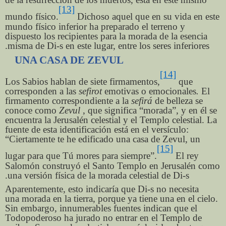
[13]
mundo físico.
Dichoso aquel que en su vida en este
mundo físico inferior ha preparado el terreno y
dispuesto los recipientes para la morada de la esencia
misma de Di-s en este lugar, entre los seres inferiores.
UNA CASA DE ZEVUL
[14]
Los Sabios hablan de siete firmamentos,
que
corresponden a las
sefirot
emotivas o emocionales
.
El
firmamento correspondiente a la
sefirá
de belleza se
conoce como
Zevul
, que significa “morada”, y en él se
encuentra la Jerusalén celestial y el Templo celestial. La
fuente de esta identificación está en el versículo:
“Ciertamente te he edificado una casa de Zevul, un
[15]
lugar para que Tú mores para siempre”.
El rey
Salomón construyó el Santo Templo en Jerusalén como
una versión física de la morada celestial de Di-s.
Aparentemente, esto indicaría que Di-s no necesita
una morada en la tierra, porque ya tiene una en el cielo.
Sin embargo, innumerables fuentes indican que el
Todopoderoso ha jurado no entrar en el Templo de