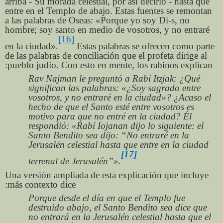
arriba - Su morada celestial, por así decirlo - hasta que
entre en el Templo de abajo. Estas fuentes se remontan
a las palabras de Oseas: «Porque yo soy Di-s, no
hombre; soy santo en medio de vosotros, y no entraré
[16]
en la ciudad».
Estas palabras se ofrecen como parte
de las palabras de conciliación que el profeta dirige al
pueblo judío. Con esto en mente, los rabinos explican:
Rav Najman le preguntó a Rabí Itzjak: ¿Qué
significan las palabras: «¿Soy sagrado entre
vosotros, y no entraré en la ciudad»? ¿Acaso el
hecho de que el Santo esté entre vosotros es
motivo para que no entré en la ciudad? Él
respondió: «Rabí Iojanan dijo lo siguiente: el
Santo Bendito sea dijo: “No entraré en la
Jerusalén celestial hasta que entre en la ciudad
[17]
terrenal de Jerusalén”».
Una versión ampliada de esta explicación que incluye
más contexto dice:
Porque desde el día en que el Templo fue
destruido abajo, el Santo Bendito sea dice que
no entrará en la Jerusalén celestial hasta que el