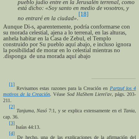
pueblo judío entre en la Jerusalén terrenal, como
está dicho: «Soy santo en medio de vosotros, y
[18]
no entraré en la ciudad»
.
Aunque Di-s, aparentemente, podría conformarse con
su morada celestial, ajena a lo terrenal, en las alturas,
anhela habitar en la Casa de Zebul, el Templo
construido por Su pueblo aquí abajo, e incluso ignora
la posibilidad de morar en lo celestial mientras no
disponga
de una morada aquí abajo.
[1]
Revisamos estas razones para la Creación en
Partzuf los 4
motivos de la Creación
. Véase
Sod HaShem Lierei'av
, págs. 203-
211.
[2]
Tanjuma
,
Nasó
7:1, y se explica extensamente en el
Tania
,
cap. 36.
[3]
Isaías 44:13.
[4]
De hecho, una de las explicaciones de la afirmación del