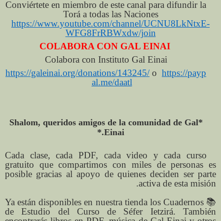
Conviértete en miembro de este canal para difundir la
Torá a todas las Naciones
https://www.youtube.com/channel/UCNU8LkNtxE-
WFG8FrRBWxdw/join
COLABORA CON GAL EINAI
Colabora con Instituto Gal Einai
https://galeinai.org/donations/143245/
o
https://payp
al.me/daatl
*Shalom, queridos amigos de la comunidad de Gal
Einai.*
Cada clase, cada PDF, cada video y cada curso
gratuito que compartimos con miles de personas es
posible gracias al apoyo de quienes deciden ser parte
activa de esta misión.
📚 Ya están disponibles en nuestra tienda los Cuadernos
de Estudio del Curso de Séfer Ietzirá. También
encontrarás libros en PDF, música de Gal Einai y otros